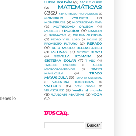
LUISA ROLDÁN
(6)
MARIE CURIE
MATEMÁTICAS
(2)
(32)
MINISTRILES HISPALENSIS
(1)
MONSTRUO COLORES
(2)
MONSTRUOS
(4)
MOTRICIDAD FINA
(3)
MOTRICIDAD GRUESA
(4)
MUSICA
(8)
MURILLO
(1)
NIMALES
ORUGA GLOTONA
(1)
NORMATIVA
(1)
(2)
PEDRO Y EL LOBO
(1)
PIOJOS
(1)
REPASO
PROYECTO FUTURO
(2)
(6)
RETO MUSEO BELLAS ARTES
RUTINAS
(7)
(3)
SERGE BLOCH
SEVILLA ROMANA
(6)
(4)
SISTEMA SOLAR
(7)
T VEO
(4)
TABLERO ESCRIBIR
(1)
TALLER
TRAZO
MICROORGANISMOS
(1)
TRAZO
MAYÚCULA
(4)
MAYÚSCULA
(5)
TUTORÍA GENERAL
(1)
VALENTINA TERESHKOVA
(1)
VALORES
(5)
VAN GOGH
(1)
Vuelta al mundo
VELÁZQUEZ
(3)
(8)
YOGA
WANGARI MAATHAI
(3)
uienes lo
(9)
BUSCAR