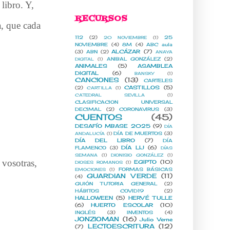
libro. Y,
RECURSOS
a, que cada
112
(2)
25
20 NOVIEMBRE
(1)
NOVIEMBRE
(4)
8M
(4)
ABC aula
ALCÁZAR
(7)
(3)
ABN
(2)
ANAYA
ANIBAL GONZÁLEZ
(2)
DIGITAL
(1)
ANIMALES
(5)
ASAMBLEA
DIGITAL
(6)
BANSKY
(1)
CANCIONES
(13)
CARTELES
CASTILLOS
(5)
(2)
CARTILLA
(1)
CATEDRAL SEVILLA
(1)
CLASIFICACION UNIVERSAL
DECIMAL
(2)
CORONAVIRUS
(3)
CUENTOS
(45)
DESAFÍO MBASE 2025
(9)
DÍA
DÍA DE MUERTOS
(3)
ANDALUCÍA
(1)
DÍA DEL LIBRO
(7)
DÍA
DÍA LIJ
(6)
FLAMENCO
(3)
DÍAS
SEMANA
(1)
DIONISIO GONZÁLEZ
(1)
 vosotras,
EGIPTO
(10)
DIOSES ROMANOS
(1)
FORMAS BÁSICAS
EMOCIONES
(1)
GUARDIAN VERDE
(11)
(4)
GUIÓN TUTORIA GENERAL
(2)
HÁBITOS COVID19
(2)
HALLOWEEN
(5)
HERVÉ TULLE
(6)
HUERTO ESCOLAR
(10)
INGLÉS
(3)
INVENTOS
(4)
JONZIOMAN
(16)
Julio Verne
LECTOESCRITURA
(12)
(7)