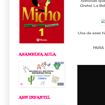
historias qu
Gretel, La Bel
Una de esas hi
PARA
ASAMBLEA AULA
ABN INFANTIL