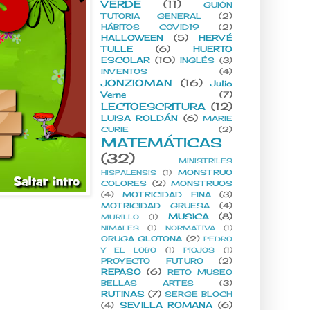
VERDE
(11)
GUIÓN
TUTORIA GENERAL
(2)
HÁBITOS COVID19
(2)
HALLOWEEN
(5)
HERVÉ
TULLE
(6)
HUERTO
ESCOLAR
(10)
INGLÉS
(3)
INVENTOS
(4)
JONZIOMAN
(16)
Julio
Verne
(7)
LECTOESCRITURA
(12)
LUISA ROLDÁN
(6)
MARIE
CURIE
(2)
MATEMÁTICAS
(32)
MINISTRILES
MONSTRUO
HISPALENSIS
(1)
COLORES
(2)
MONSTRUOS
(4)
MOTRICIDAD FINA
(3)
MOTRICIDAD GRUESA
(4)
MUSICA
(8)
MURILLO
(1)
NIMALES
(1)
NORMATIVA
(1)
ORUGA GLOTONA
(2)
PEDRO
Y EL LOBO
(1)
PIOJOS
(1)
PROYECTO FUTURO
(2)
REPASO
(6)
RETO MUSEO
BELLAS ARTES
(3)
RUTINAS
(7)
SERGE BLOCH
SEVILLA ROMANA
(6)
(4)