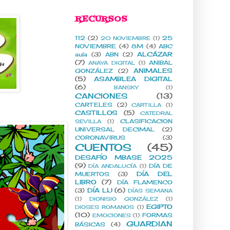
RECURSOS
112
(2)
25
20 NOVIEMBRE
(1)
NOVIEMBRE
(4)
8M
(4)
ABC
ALCÁZAR
aula
(3)
ABN
(2)
(7)
ANIBAL
ANAYA DIGITAL
(1)
ANIMALES
GONZÁLEZ
(2)
(5)
ASAMBLEA DIGITAL
(6)
BANSKY
(1)
CANCIONES
(13)
CARTELES
(2)
CARTILLA
(1)
CASTILLOS
(5)
CATEDRAL
CLASIFICACION
SEVILLA
(1)
UNIVERSAL DECIMAL
(2)
CORONAVIRUS
(3)
CUENTOS
(45)
DESAFÍO MBASE 2025
(9)
DÍA DE
DÍA ANDALUCÍA
(1)
DÍA DEL
MUERTOS
(3)
LIBRO
(7)
DÍA FLAMENCO
DÍA LIJ
(6)
(3)
DÍAS SEMANA
(1)
DIONISIO GONZÁLEZ
(1)
EGIPTO
DIOSES ROMANOS
(1)
(10)
FORMAS
EMOCIONES
(1)
GUARDIAN
BÁSICAS
(4)