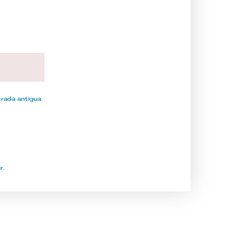
rada antigua
r
.