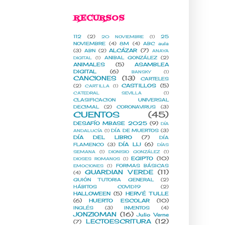
RECURSOS
112
(2)
25
20 NOVIEMBRE
(1)
NOVIEMBRE
(4)
8M
(4)
ABC aula
ALCÁZAR
(7)
(3)
ABN
(2)
ANAYA
ANIBAL GONZÁLEZ
(2)
DIGITAL
(1)
ANIMALES
(5)
ASAMBLEA
DIGITAL
(6)
BANSKY
(1)
CANCIONES
(13)
CARTELES
CASTILLOS
(5)
(2)
CARTILLA
(1)
CATEDRAL SEVILLA
(1)
CLASIFICACION UNIVERSAL
DECIMAL
(2)
CORONAVIRUS
(3)
CUENTOS
(45)
DESAFÍO MBASE 2025
(9)
DÍA
DÍA DE MUERTOS
(3)
ANDALUCÍA
(1)
DÍA DEL LIBRO
(7)
DÍA
DÍA LIJ
(6)
FLAMENCO
(3)
DÍAS
SEMANA
(1)
DIONISIO GONZÁLEZ
(1)
EGIPTO
(10)
DIOSES ROMANOS
(1)
FORMAS BÁSICAS
EMOCIONES
(1)
GUARDIAN VERDE
(11)
(4)
GUIÓN TUTORIA GENERAL
(2)
HÁBITOS COVID19
(2)
HALLOWEEN
(5)
HERVÉ TULLE
(6)
HUERTO ESCOLAR
(10)
INGLÉS
(3)
INVENTOS
(4)
JONZIOMAN
(16)
Julio Verne
LECTOESCRITURA
(12)
(7)