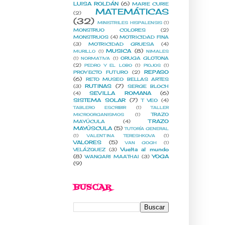
LUISA ROLDÁN
(6)
MARIE CURIE
MATEMÁTICAS
(2)
(32)
MINISTRILES HISPALENSIS
(1)
MONSTRUO COLORES
(2)
MONSTRUOS
(4)
MOTRICIDAD FINA
(3)
MOTRICIDAD GRUESA
(4)
MUSICA
(8)
MURILLO
(1)
NIMALES
ORUGA GLOTONA
(1)
NORMATIVA
(1)
(2)
PEDRO Y EL LOBO
(1)
PIOJOS
(1)
REPASO
PROYECTO FUTURO
(2)
(6)
RETO MUSEO BELLAS ARTES
RUTINAS
(7)
(3)
SERGE BLOCH
SEVILLA ROMANA
(6)
(4)
SISTEMA SOLAR
(7)
T VEO
(4)
TABLERO ESCRIBIR
(1)
TALLER
TRAZO
MICROORGANISMOS
(1)
TRAZO
MAYÚCULA
(4)
MAYÚSCULA
(5)
TUTORÍA GENERAL
(1)
VALENTINA TERESHKOVA
(1)
VALORES
(5)
VAN GOGH
(1)
Vuelta al mundo
VELÁZQUEZ
(3)
(8)
YOGA
WANGARI MAATHAI
(3)
(9)
BUSCAR