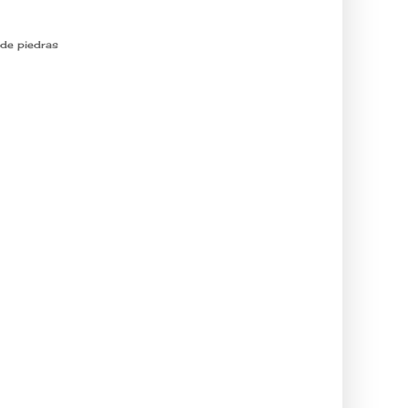
de piedras
viaje.
 .