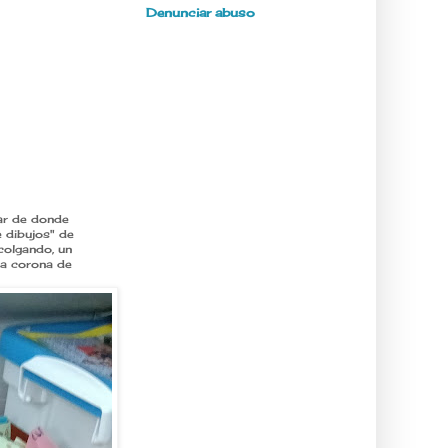
Denunciar abuso
ar de donde
e dibujos" de
colgando, un
na corona de