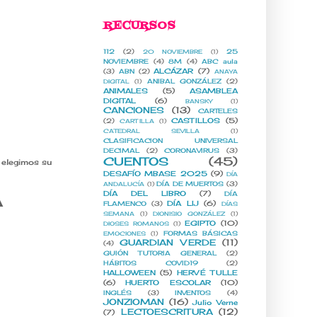
RECURSOS
112
(2)
25
20 NOVIEMBRE
(1)
NOVIEMBRE
(4)
8M
(4)
ABC aula
ALCÁZAR
(7)
(3)
ABN
(2)
ANAYA
ANIBAL GONZÁLEZ
(2)
DIGITAL
(1)
ANIMALES
(5)
ASAMBLEA
DIGITAL
(6)
BANSKY
(1)
CANCIONES
(13)
CARTELES
CASTILLOS
(5)
(2)
CARTILLA
(1)
CATEDRAL SEVILLA
(1)
CLASIFICACION UNIVERSAL
DECIMAL
(2)
CORONAVIRUS
(3)
CUENTOS
(45)
o elegimos su
DESAFÍO MBASE 2025
(9)
DÍA
DÍA DE MUERTOS
(3)
ANDALUCÍA
(1)
DÍA DEL LIBRO
(7)
A
DÍA
DÍA LIJ
(6)
FLAMENCO
(3)
DÍAS
SEMANA
(1)
DIONISIO GONZÁLEZ
(1)
EGIPTO
(10)
DIOSES ROMANOS
(1)
FORMAS BÁSICAS
EMOCIONES
(1)
GUARDIAN VERDE
(11)
(4)
GUIÓN TUTORIA GENERAL
(2)
HÁBITOS COVID19
(2)
HALLOWEEN
(5)
HERVÉ TULLE
(6)
HUERTO ESCOLAR
(10)
INGLÉS
(3)
INVENTOS
(4)
JONZIOMAN
(16)
Julio Verne
LECTOESCRITURA
(12)
(7)