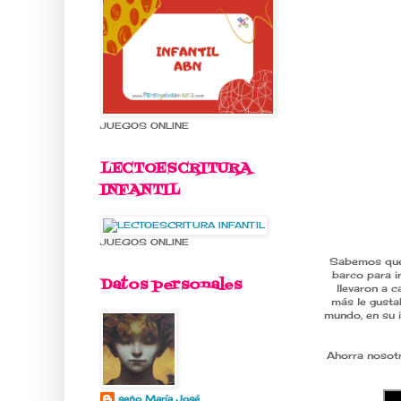
JUEGOS ONLINE
LECTOESCRITURA
INFANTIL
JUEGOS ONLINE
Sabemos que 
barco para i
Datos personales
llevaron a c
más le gustab
mundo, en su i
Ahorra nosotr
seño María José