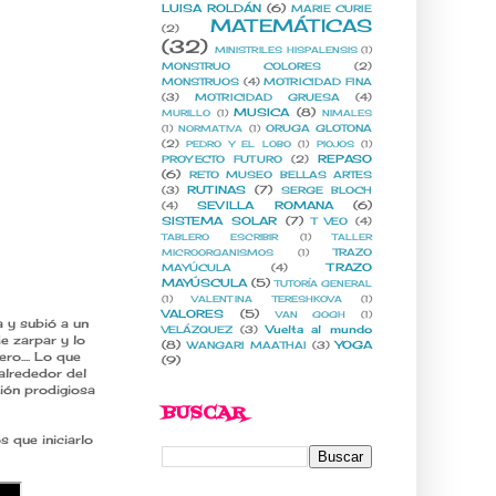
LUISA ROLDÁN
(6)
MARIE CURIE
MATEMÁTICAS
(2)
(32)
MINISTRILES HISPALENSIS
(1)
MONSTRUO COLORES
(2)
MONSTRUOS
(4)
MOTRICIDAD FINA
(3)
MOTRICIDAD GRUESA
(4)
MUSICA
(8)
MURILLO
(1)
NIMALES
ORUGA GLOTONA
(1)
NORMATIVA
(1)
(2)
PEDRO Y EL LOBO
(1)
PIOJOS
(1)
REPASO
PROYECTO FUTURO
(2)
(6)
RETO MUSEO BELLAS ARTES
RUTINAS
(7)
(3)
SERGE BLOCH
SEVILLA ROMANA
(6)
(4)
SISTEMA SOLAR
(7)
T VEO
(4)
TABLERO ESCRIBIR
(1)
TALLER
TRAZO
MICROORGANISMOS
(1)
TRAZO
MAYÚCULA
(4)
MAYÚSCULA
(5)
TUTORÍA GENERAL
(1)
VALENTINA TERESHKOVA
(1)
VALORES
(5)
VAN GOGH
(1)
 y subió a un
Vuelta al mundo
VELÁZQUEZ
(3)
e zarpar y lo
(8)
YOGA
WANGARI MAATHAI
(3)
ro.... Lo que
(9)
 alrededor del
ción prodigiosa
BUSCAR
 que iniciarlo