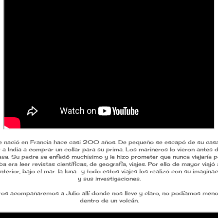
nació en Francia hace casi 200 años. De pequeño se escapó de su casa
r a India a comprar un collar para su prima. Los marineros lo vieron antes d
asa. Su padre se enfadó muchísimo y le hizo prometer que nunca viajaría pe
a era leer revistas científicas, de geografía, viajes. Por ello de mayor viajó
nterior, bajo el mar. la luna... y todo estos viajes los realizó con su imagina
y sus investigaciones.
os acompañaremos a Julio allí donde nos lleve y claro, no podíamos menos
dentro de un volcán.