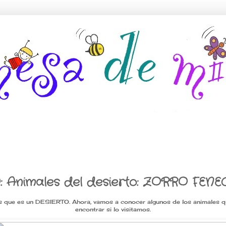
: Animales del desierto: ZORRO FENE
 que es un DESIERTO. Ahora, vamos a conocer algunos de los animales 
encontrar si lo visitamos.