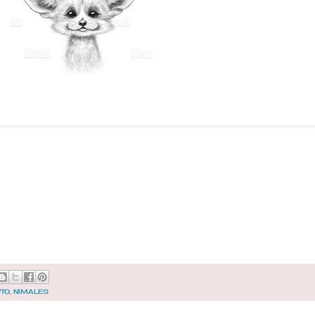
PTO
,
NIMALES