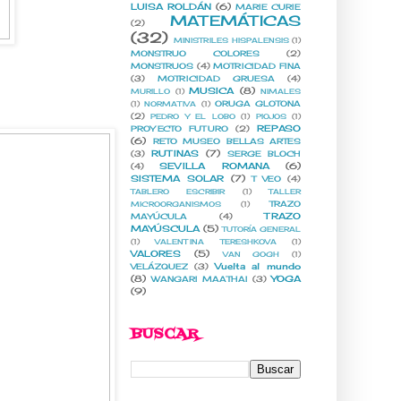
LUISA ROLDÁN
(6)
MARIE CURIE
MATEMÁTICAS
(2)
(32)
MINISTRILES HISPALENSIS
(1)
MONSTRUO COLORES
(2)
MONSTRUOS
(4)
MOTRICIDAD FINA
(3)
MOTRICIDAD GRUESA
(4)
MUSICA
(8)
MURILLO
(1)
NIMALES
ORUGA GLOTONA
(1)
NORMATIVA
(1)
(2)
PEDRO Y EL LOBO
(1)
PIOJOS
(1)
REPASO
PROYECTO FUTURO
(2)
(6)
RETO MUSEO BELLAS ARTES
RUTINAS
(7)
(3)
SERGE BLOCH
SEVILLA ROMANA
(6)
(4)
SISTEMA SOLAR
(7)
T VEO
(4)
TABLERO ESCRIBIR
(1)
TALLER
TRAZO
MICROORGANISMOS
(1)
TRAZO
MAYÚCULA
(4)
MAYÚSCULA
(5)
TUTORÍA GENERAL
(1)
VALENTINA TERESHKOVA
(1)
VALORES
(5)
VAN GOGH
(1)
Vuelta al mundo
VELÁZQUEZ
(3)
(8)
YOGA
WANGARI MAATHAI
(3)
(9)
BUSCAR