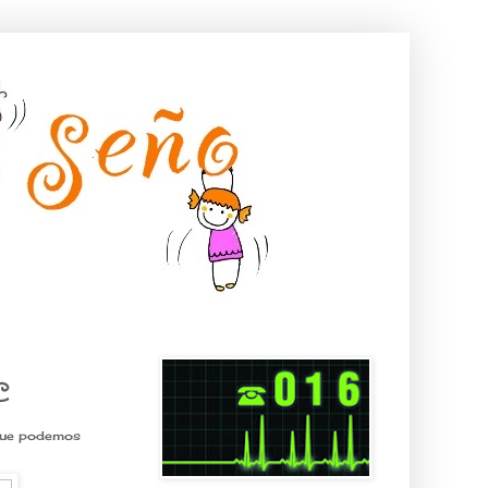
C
que podemos