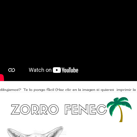
dibujamos? Te lo pongo fácil (Haz clic en la imagen si quieres imprimir la 