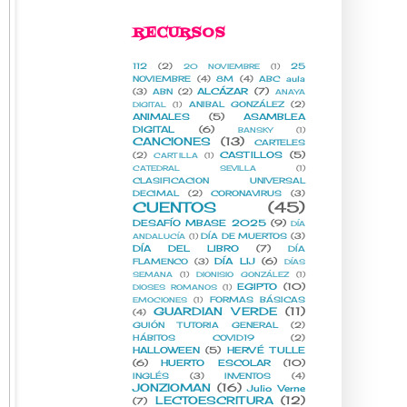
RECURSOS
112
(2)
25
20 NOVIEMBRE
(1)
NOVIEMBRE
(4)
8M
(4)
ABC aula
ALCÁZAR
(7)
(3)
ABN
(2)
ANAYA
ANIBAL GONZÁLEZ
(2)
DIGITAL
(1)
ANIMALES
(5)
ASAMBLEA
DIGITAL
(6)
BANSKY
(1)
CANCIONES
(13)
CARTELES
CASTILLOS
(5)
(2)
CARTILLA
(1)
CATEDRAL SEVILLA
(1)
CLASIFICACION UNIVERSAL
DECIMAL
(2)
CORONAVIRUS
(3)
CUENTOS
(45)
DESAFÍO MBASE 2025
(9)
DÍA
DÍA DE MUERTOS
(3)
ANDALUCÍA
(1)
DÍA DEL LIBRO
(7)
DÍA
DÍA LIJ
(6)
FLAMENCO
(3)
DÍAS
SEMANA
(1)
DIONISIO GONZÁLEZ
(1)
EGIPTO
(10)
DIOSES ROMANOS
(1)
FORMAS BÁSICAS
EMOCIONES
(1)
GUARDIAN VERDE
(11)
(4)
GUIÓN TUTORIA GENERAL
(2)
HÁBITOS COVID19
(2)
HALLOWEEN
(5)
HERVÉ TULLE
(6)
HUERTO ESCOLAR
(10)
INGLÉS
(3)
INVENTOS
(4)
JONZIOMAN
(16)
Julio Verne
LECTOESCRITURA
(12)
(7)