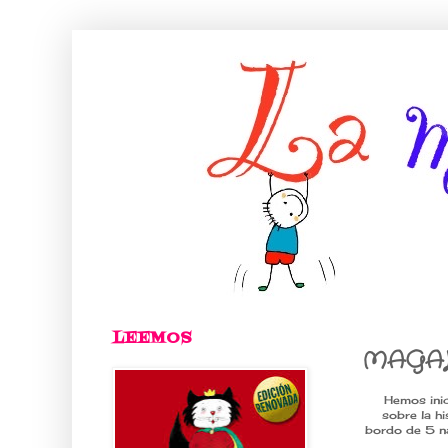
LEEMOS
MAGAL
Hemos inici
sobre la hi
bordo de 5 na