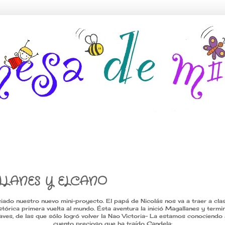
LANES Y ELCANO
ado nuestro nuevo mini-proyecto. El papá de Nicolás nos va a traer a cla
stórica primera vuelta al mundo. Ésta aventura la inició Magallanes y term
ves, de las que sólo logró volver la Nao Victoria- La estamos conociendo 
cuento precioso que ha traído Candela: