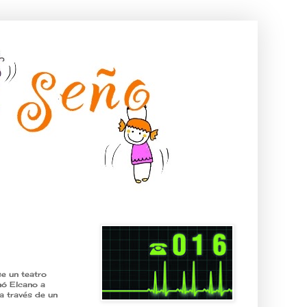
se un teatro
inó Elcano a
a través de un