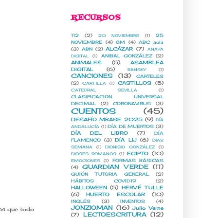
RECURSOS
112
(2)
25
20 NOVIEMBRE
(1)
NOVIEMBRE
(4)
8M
(4)
ABC aula
ALCÁZAR
(7)
(3)
ABN
(2)
ANAYA
ANIBAL GONZÁLEZ
(2)
DIGITAL
(1)
ANIMALES
(5)
ASAMBLEA
DIGITAL
(6)
BANSKY
(1)
CANCIONES
(13)
CARTELES
CASTILLOS
(5)
(2)
CARTILLA
(1)
CATEDRAL SEVILLA
(1)
CLASIFICACION UNIVERSAL
DECIMAL
(2)
CORONAVIRUS
(3)
CUENTOS
(45)
DESAFÍO MBASE 2025
(9)
DÍA
DÍA DE MUERTOS
(3)
ANDALUCÍA
(1)
DÍA DEL LIBRO
(7)
DÍA
DÍA LIJ
(6)
FLAMENCO
(3)
DÍAS
SEMANA
(1)
DIONISIO GONZÁLEZ
(1)
EGIPTO
(10)
DIOSES ROMANOS
(1)
FORMAS BÁSICAS
EMOCIONES
(1)
GUARDIAN VERDE
(11)
(4)
GUIÓN TUTORIA GENERAL
(2)
HÁBITOS COVID19
(2)
HALLOWEEN
(5)
HERVÉ TULLE
(6)
HUERTO ESCOLAR
(10)
INGLÉS
(3)
INVENTOS
(4)
JONZIOMAN
(16)
Julio Verne
ras que todo
LECTOESCRITURA
(12)
(7)