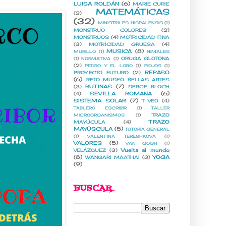
LUISA ROLDÁN
(6)
MARIE CURIE
MATEMÁTICAS
(2)
(32)
MINISTRILES HISPALENSIS
(1)
MONSTRUO COLORES
(2)
MONSTRUOS
(4)
MOTRICIDAD FINA
(3)
MOTRICIDAD GRUESA
(4)
MUSICA
(8)
MURILLO
(1)
NIMALES
ORUGA GLOTONA
(1)
NORMATIVA
(1)
(2)
PEDRO Y EL LOBO
(1)
PIOJOS
(1)
REPASO
PROYECTO FUTURO
(2)
(6)
RETO MUSEO BELLAS ARTES
RUTINAS
(7)
(3)
SERGE BLOCH
SEVILLA ROMANA
(6)
(4)
SISTEMA SOLAR
(7)
T VEO
(4)
TABLERO ESCRIBIR
(1)
TALLER
TRAZO
MICROORGANISMOS
(1)
TRAZO
MAYÚCULA
(4)
MAYÚSCULA
(5)
TUTORÍA GENERAL
(1)
VALENTINA TERESHKOVA
(1)
VALORES
(5)
VAN GOGH
(1)
Vuelta al mundo
VELÁZQUEZ
(3)
(8)
YOGA
WANGARI MAATHAI
(3)
(9)
BUSCAR