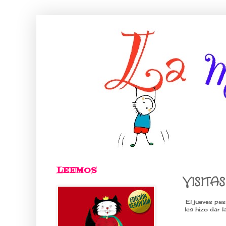
LEEMOS
VISITAS
El jueves pas
les hizo dar 