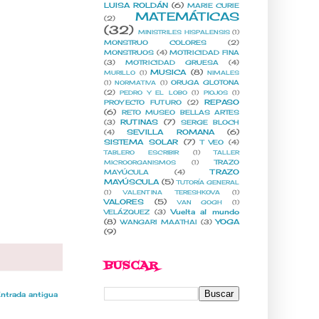
LUISA ROLDÁN
(6)
MARIE CURIE
MATEMÁTICAS
(2)
(32)
MINISTRILES HISPALENSIS
(1)
MONSTRUO COLORES
(2)
MONSTRUOS
(4)
MOTRICIDAD FINA
(3)
MOTRICIDAD GRUESA
(4)
MUSICA
(8)
MURILLO
(1)
NIMALES
ORUGA GLOTONA
(1)
NORMATIVA
(1)
(2)
PEDRO Y EL LOBO
(1)
PIOJOS
(1)
REPASO
PROYECTO FUTURO
(2)
(6)
RETO MUSEO BELLAS ARTES
RUTINAS
(7)
(3)
SERGE BLOCH
SEVILLA ROMANA
(6)
(4)
SISTEMA SOLAR
(7)
T VEO
(4)
TABLERO ESCRIBIR
(1)
TALLER
TRAZO
MICROORGANISMOS
(1)
TRAZO
MAYÚCULA
(4)
MAYÚSCULA
(5)
TUTORÍA GENERAL
(1)
VALENTINA TERESHKOVA
(1)
VALORES
(5)
VAN GOGH
(1)
Vuelta al mundo
VELÁZQUEZ
(3)
(8)
YOGA
WANGARI MAATHAI
(3)
(9)
BUSCAR
ntrada antigua