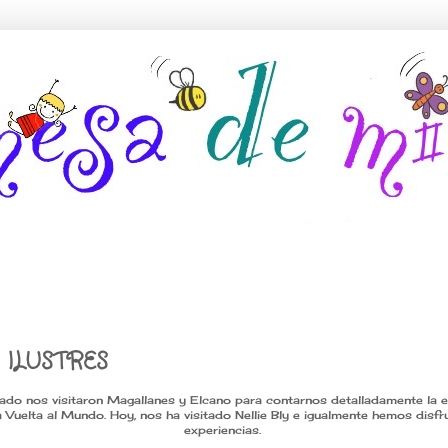
 ILUSTRES
ado nos visitaron Magallanes y Elcano para contarnos detalladamente la 
la Vuelta al Mundo. Hoy, nos ha visitado Nellie Bly e igualmente hemos disf
experiencias.