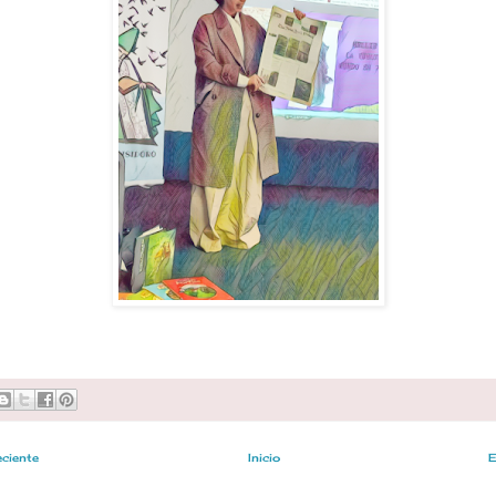
eciente
Inicio
E