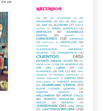
 EN UN
RECURSOS
112
(2)
25
20 NOVIEMBRE
(1)
NOVIEMBRE
(4)
8M
(4)
ABC aula
ALCÁZAR
(7)
(3)
ABN
(2)
ANAYA
ANIBAL GONZÁLEZ
(2)
DIGITAL
(1)
ANIMALES
(5)
ASAMBLEA
DIGITAL
(6)
BANSKY
(1)
CANCIONES
(13)
CARTELES
CASTILLOS
(5)
(2)
CARTILLA
(1)
CATEDRAL SEVILLA
(1)
CLASIFICACION UNIVERSAL
DECIMAL
(2)
CORONAVIRUS
(3)
CUENTOS
(45)
DESAFÍO MBASE 2025
(9)
DÍA
DÍA DE MUERTOS
(3)
ANDALUCÍA
(1)
DÍA DEL LIBRO
(7)
DÍA
DÍA LIJ
(6)
FLAMENCO
(3)
DÍAS
SEMANA
(1)
DIONISIO GONZÁLEZ
(1)
EGIPTO
(10)
DIOSES ROMANOS
(1)
FORMAS BÁSICAS
EMOCIONES
(1)
GUARDIAN VERDE
(11)
(4)
GUIÓN TUTORIA GENERAL
(2)
HÁBITOS COVID19
(2)
HALLOWEEN
(5)
HERVÉ TULLE
(6)
HUERTO ESCOLAR
(10)
INGLÉS
(3)
INVENTOS
(4)
JONZIOMAN
(16)
Julio Verne
LECTOESCRITURA
(12)
(7)