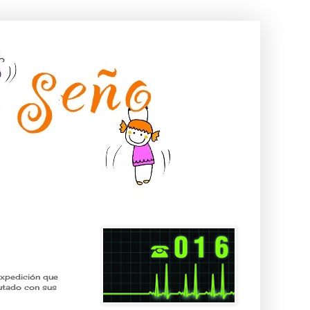
expedición que
rutado con sus