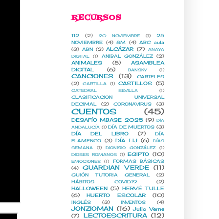
RECURSOS
112
(2)
25
20 NOVIEMBRE
(1)
NOVIEMBRE
(4)
8M
(4)
ABC aula
ALCÁZAR
(7)
(3)
ABN
(2)
ANAYA
ANIBAL GONZÁLEZ
(2)
DIGITAL
(1)
ANIMALES
(5)
ASAMBLEA
DIGITAL
(6)
BANSKY
(1)
CANCIONES
(13)
CARTELES
CASTILLOS
(5)
(2)
CARTILLA
(1)
CATEDRAL SEVILLA
(1)
CLASIFICACION UNIVERSAL
DECIMAL
(2)
CORONAVIRUS
(3)
CUENTOS
(45)
DESAFÍO MBASE 2025
(9)
DÍA
DÍA DE MUERTOS
(3)
ANDALUCÍA
(1)
DÍA DEL LIBRO
(7)
DÍA
DÍA LIJ
(6)
FLAMENCO
(3)
DÍAS
SEMANA
(1)
DIONISIO GONZÁLEZ
(1)
EGIPTO
(10)
DIOSES ROMANOS
(1)
FORMAS BÁSICAS
EMOCIONES
(1)
GUARDIAN VERDE
(11)
(4)
GUIÓN TUTORIA GENERAL
(2)
HÁBITOS COVID19
(2)
HALLOWEEN
(5)
HERVÉ TULLE
(6)
HUERTO ESCOLAR
(10)
INGLÉS
(3)
INVENTOS
(4)
JONZIOMAN
(16)
Julio Verne
LECTOESCRITURA
(12)
(7)