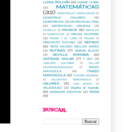
LUISA ROLDÁN
(6)
MARIE CURIE
MATEMÁTICAS
(2)
(32)
MINISTRILES HISPALENSIS
(1)
MONSTRUO COLORES
(2)
MONSTRUOS
(4)
MOTRICIDAD FINA
(3)
MOTRICIDAD GRUESA
(4)
MUSICA
(8)
MURILLO
(1)
NIMALES
ORUGA GLOTONA
(1)
NORMATIVA
(1)
(2)
PEDRO Y EL LOBO
(1)
PIOJOS
(1)
REPASO
PROYECTO FUTURO
(2)
(6)
RETO MUSEO BELLAS ARTES
RUTINAS
(7)
(3)
SERGE BLOCH
SEVILLA ROMANA
(6)
(4)
SISTEMA SOLAR
(7)
T VEO
(4)
TABLERO ESCRIBIR
(1)
TALLER
TRAZO
MICROORGANISMOS
(1)
TRAZO
MAYÚCULA
(4)
MAYÚSCULA
(5)
TUTORÍA GENERAL
(1)
VALENTINA TERESHKOVA
(1)
VALORES
(5)
VAN GOGH
(1)
Vuelta al mundo
VELÁZQUEZ
(3)
(8)
YOGA
WANGARI MAATHAI
(3)
(9)
BUSCAR