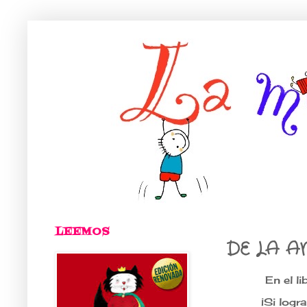
LEEMOS
DE LA A
En el li
¡Si logr