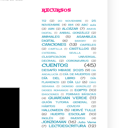
RECURSOS
112
(2)
25
20 NOVIEMBRE
(1)
NOVIEMBRE
(4)
8M
(4)
ABC aula
ALCÁZAR
(7)
(3)
ABN
(2)
ANAYA
ANIBAL GONZÁLEZ
(2)
DIGITAL
(1)
ANIMALES
(5)
ASAMBLEA
DIGITAL
(6)
BANSKY
(1)
CANCIONES
(13)
CARTELES
CASTILLOS
(5)
(2)
CARTILLA
(1)
CATEDRAL SEVILLA
(1)
CLASIFICACION UNIVERSAL
DECIMAL
(2)
CORONAVIRUS
(3)
CUENTOS
(45)
DESAFÍO MBASE 2025
(9)
DÍA
DÍA DE MUERTOS
(3)
ANDALUCÍA
(1)
DÍA DEL LIBRO
(7)
DÍA
DÍA LIJ
(6)
FLAMENCO
(3)
DÍAS
SEMANA
(1)
DIONISIO GONZÁLEZ
(1)
EGIPTO
(10)
DIOSES ROMANOS
(1)
FORMAS BÁSICAS
EMOCIONES
(1)
GUARDIAN VERDE
(11)
(4)
GUIÓN TUTORIA GENERAL
(2)
HÁBITOS COVID19
(2)
HALLOWEEN
(5)
HERVÉ TULLE
(6)
HUERTO ESCOLAR
(10)
INGLÉS
(3)
INVENTOS
(4)
JONZIOMAN
(16)
Julio Verne
LECTOESCRITURA
(12)
(7)