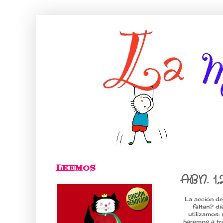
LEEMOS
ABN. 1
La acción de
faltan? dí
utilizamos:
haremos a tr