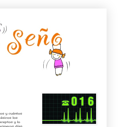
mos y cuántos
básicos los
nceptos y lo
rimeros días: