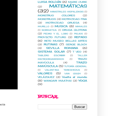
LUISA ROLDÁN
(6)
MARIE CURIE
MATEMÁTICAS
(2)
(32)
MINISTRILES HISPALENSIS
(1)
MONSTRUO COLORES
(2)
MONSTRUOS
(4)
MOTRICIDAD FINA
(3)
MOTRICIDAD GRUESA
(4)
MUSICA
(8)
MURILLO
(1)
NIMALES
ORUGA GLOTONA
(1)
NORMATIVA
(1)
(2)
PEDRO Y EL LOBO
(1)
PIOJOS
(1)
REPASO
PROYECTO FUTURO
(2)
(6)
RETO MUSEO BELLAS ARTES
RUTINAS
(7)
(3)
SERGE BLOCH
SEVILLA ROMANA
(6)
(4)
SISTEMA SOLAR
(7)
T VEO
(4)
TABLERO ESCRIBIR
(1)
TALLER
TRAZO
MICROORGANISMOS
(1)
TRAZO
MAYÚCULA
(4)
MAYÚSCULA
(5)
TUTORÍA GENERAL
(1)
VALENTINA TERESHKOVA
(1)
VALORES
(5)
VAN GOGH
(1)
Vuelta al mundo
VELÁZQUEZ
(3)
(8)
YOGA
WANGARI MAATHAI
(3)
(9)
BUSCAR
ncia