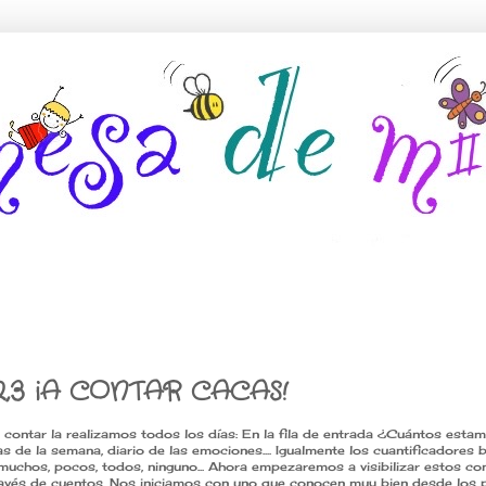
,2,3 ¡A CONTAR CACAS!
 contar la realizamos todos los días: En la fila de entrada ¿Cuántos esta
as de la semana, diario de las emociones.... Igualmente los cuantificadores 
 muchos, pocos, todos, ninguno... Ahora empezaremos a visibilizar estos co
avés de cuentos. Nos iniciamos con uno que conocen muy bien desde los p