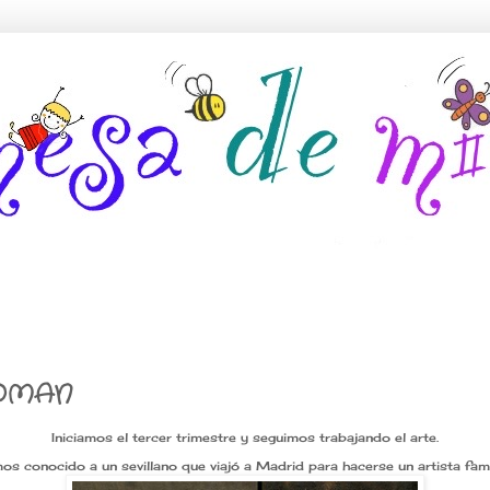
OMAN
Iniciamos el tercer trimestre y seguimos trabajando el arte.
os conocido a un sevillano que viajó a Madrid para hacerse un artista fam