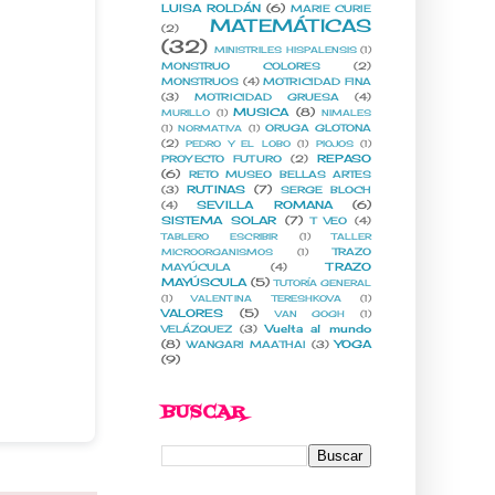
LUISA ROLDÁN
(6)
MARIE CURIE
MATEMÁTICAS
(2)
(32)
MINISTRILES HISPALENSIS
(1)
MONSTRUO COLORES
(2)
MONSTRUOS
(4)
MOTRICIDAD FINA
(3)
MOTRICIDAD GRUESA
(4)
MUSICA
(8)
MURILLO
(1)
NIMALES
ORUGA GLOTONA
(1)
NORMATIVA
(1)
(2)
PEDRO Y EL LOBO
(1)
PIOJOS
(1)
REPASO
PROYECTO FUTURO
(2)
(6)
RETO MUSEO BELLAS ARTES
RUTINAS
(7)
(3)
SERGE BLOCH
SEVILLA ROMANA
(6)
(4)
SISTEMA SOLAR
(7)
T VEO
(4)
TABLERO ESCRIBIR
(1)
TALLER
TRAZO
MICROORGANISMOS
(1)
TRAZO
MAYÚCULA
(4)
MAYÚSCULA
(5)
TUTORÍA GENERAL
(1)
VALENTINA TERESHKOVA
(1)
VALORES
(5)
VAN GOGH
(1)
Vuelta al mundo
VELÁZQUEZ
(3)
(8)
YOGA
WANGARI MAATHAI
(3)
(9)
BUSCAR