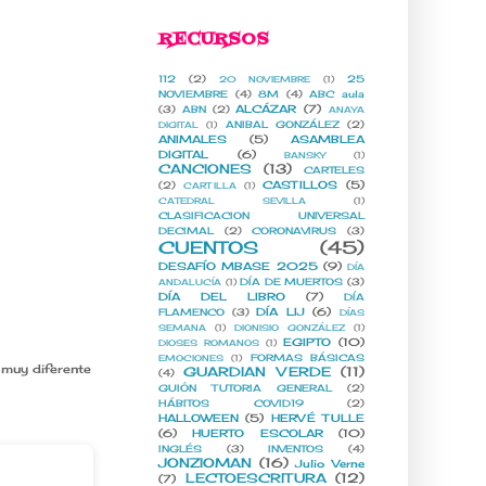
RECURSOS
112
(2)
25
20 NOVIEMBRE
(1)
NOVIEMBRE
(4)
8M
(4)
ABC aula
ALCÁZAR
(7)
(3)
ABN
(2)
ANAYA
ANIBAL GONZÁLEZ
(2)
DIGITAL
(1)
ANIMALES
(5)
ASAMBLEA
DIGITAL
(6)
BANSKY
(1)
CANCIONES
(13)
CARTELES
CASTILLOS
(5)
(2)
CARTILLA
(1)
CATEDRAL SEVILLA
(1)
CLASIFICACION UNIVERSAL
DECIMAL
(2)
CORONAVIRUS
(3)
CUENTOS
(45)
DESAFÍO MBASE 2025
(9)
DÍA
DÍA DE MUERTOS
(3)
ANDALUCÍA
(1)
DÍA DEL LIBRO
(7)
DÍA
DÍA LIJ
(6)
FLAMENCO
(3)
DÍAS
SEMANA
(1)
DIONISIO GONZÁLEZ
(1)
EGIPTO
(10)
DIOSES ROMANOS
(1)
FORMAS BÁSICAS
EMOCIONES
(1)
 muy diferente
GUARDIAN VERDE
(11)
(4)
GUIÓN TUTORIA GENERAL
(2)
HÁBITOS COVID19
(2)
HALLOWEEN
(5)
HERVÉ TULLE
(6)
HUERTO ESCOLAR
(10)
INGLÉS
(3)
INVENTOS
(4)
JONZIOMAN
(16)
Julio Verne
LECTOESCRITURA
(12)
(7)