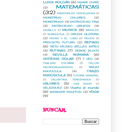
LUISA ROLDÁN
(6)
MARIE CURIE
MATEMÁTICAS
(2)
(32)
MINISTRILES HISPALENSIS
(1)
MONSTRUO COLORES
(2)
MONSTRUOS
(4)
MOTRICIDAD FINA
(3)
MOTRICIDAD GRUESA
(4)
MUSICA
(8)
MURILLO
(1)
NIMALES
ORUGA GLOTONA
(1)
NORMATIVA
(1)
(2)
PEDRO Y EL LOBO
(1)
PIOJOS
(1)
REPASO
PROYECTO FUTURO
(2)
(6)
RETO MUSEO BELLAS ARTES
RUTINAS
(7)
(3)
SERGE BLOCH
SEVILLA ROMANA
(6)
(4)
SISTEMA SOLAR
(7)
T VEO
(4)
TABLERO ESCRIBIR
(1)
TALLER
TRAZO
MICROORGANISMOS
(1)
TRAZO
MAYÚCULA
(4)
MAYÚSCULA
(5)
TUTORÍA GENERAL
(1)
VALENTINA TERESHKOVA
(1)
VALORES
(5)
VAN GOGH
(1)
Vuelta al mundo
VELÁZQUEZ
(3)
(8)
YOGA
WANGARI MAATHAI
(3)
(9)
BUSCAR