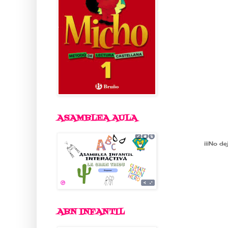
ASAMBLEA AULA
¡¡¡No d
ABN INFANTIL