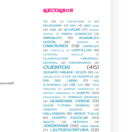
RECURSOS
112
(2)
25
20 NOVIEMBRE
(1)
NOVIEMBRE
(4)
8M
(4)
ABC aula
ALCÁZAR
(7)
(3)
ABN
(2)
ANAYA
ANIBAL GONZÁLEZ
(2)
DIGITAL
(1)
ANIMALES
(5)
ASAMBLEA
DIGITAL
(6)
BANSKY
(1)
CANCIONES
(13)
CARTELES
CASTILLOS
(5)
(2)
CARTILLA
(1)
CATEDRAL SEVILLA
(1)
CLASIFICACION UNIVERSAL
DECIMAL
(2)
CORONAVIRUS
(3)
CUENTOS
(45)
DESAFÍO MBASE 2025
(9)
DÍA
DÍA DE MUERTOS
(3)
ANDALUCÍA
(1)
DÍA DEL LIBRO
(7)
DÍA
morse!!!
DÍA LIJ
(6)
FLAMENCO
(3)
DÍAS
SEMANA
(1)
DIONISIO GONZÁLEZ
(1)
EGIPTO
(10)
DIOSES ROMANOS
(1)
FORMAS BÁSICAS
EMOCIONES
(1)
GUARDIAN VERDE
(11)
(4)
GUIÓN TUTORIA GENERAL
(2)
HÁBITOS COVID19
(2)
HALLOWEEN
(5)
HERVÉ TULLE
(6)
HUERTO ESCOLAR
(10)
INGLÉS
(3)
INVENTOS
(4)
JONZIOMAN
(16)
Julio Verne
LECTOESCRITURA
(12)
(7)