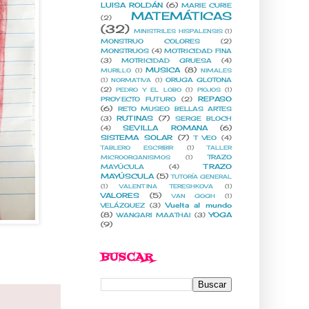
LUISA ROLDÁN
(6)
MARIE CURIE
MATEMÁTICAS
(2)
(32)
MINISTRILES HISPALENSIS
(1)
MONSTRUO COLORES
(2)
MONSTRUOS
(4)
MOTRICIDAD FINA
(3)
MOTRICIDAD GRUESA
(4)
MUSICA
(8)
MURILLO
(1)
NIMALES
ORUGA GLOTONA
(1)
NORMATIVA
(1)
(2)
PEDRO Y EL LOBO
(1)
PIOJOS
(1)
REPASO
PROYECTO FUTURO
(2)
(6)
RETO MUSEO BELLAS ARTES
RUTINAS
(7)
(3)
SERGE BLOCH
SEVILLA ROMANA
(6)
(4)
SISTEMA SOLAR
(7)
T VEO
(4)
TABLERO ESCRIBIR
(1)
TALLER
TRAZO
MICROORGANISMOS
(1)
TRAZO
MAYÚCULA
(4)
MAYÚSCULA
(5)
TUTORÍA GENERAL
(1)
VALENTINA TERESHKOVA
(1)
VALORES
(5)
VAN GOGH
(1)
Vuelta al mundo
VELÁZQUEZ
(3)
(8)
YOGA
WANGARI MAATHAI
(3)
(9)
BUSCAR