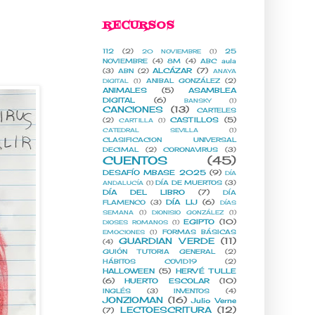
RECURSOS
112
(2)
25
20 NOVIEMBRE
(1)
NOVIEMBRE
(4)
8M
(4)
ABC aula
ALCÁZAR
(7)
(3)
ABN
(2)
ANAYA
ANIBAL GONZÁLEZ
(2)
DIGITAL
(1)
ANIMALES
(5)
ASAMBLEA
DIGITAL
(6)
BANSKY
(1)
CANCIONES
(13)
CARTELES
CASTILLOS
(5)
(2)
CARTILLA
(1)
CATEDRAL SEVILLA
(1)
CLASIFICACION UNIVERSAL
DECIMAL
(2)
CORONAVIRUS
(3)
CUENTOS
(45)
DESAFÍO MBASE 2025
(9)
DÍA
DÍA DE MUERTOS
(3)
ANDALUCÍA
(1)
DÍA DEL LIBRO
(7)
DÍA
DÍA LIJ
(6)
FLAMENCO
(3)
DÍAS
SEMANA
(1)
DIONISIO GONZÁLEZ
(1)
EGIPTO
(10)
DIOSES ROMANOS
(1)
FORMAS BÁSICAS
EMOCIONES
(1)
GUARDIAN VERDE
(11)
(4)
GUIÓN TUTORIA GENERAL
(2)
HÁBITOS COVID19
(2)
HALLOWEEN
(5)
HERVÉ TULLE
(6)
HUERTO ESCOLAR
(10)
INGLÉS
(3)
INVENTOS
(4)
JONZIOMAN
(16)
Julio Verne
LECTOESCRITURA
(12)
(7)