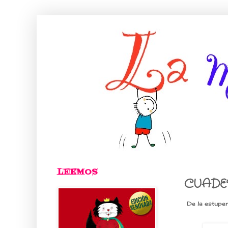
LEEMOS
CUADE
De la estupen