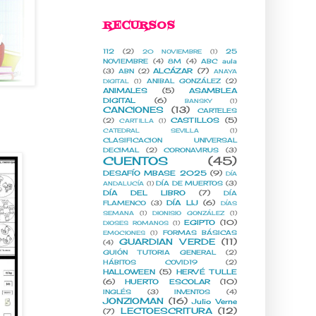
RECURSOS
112
(2)
25
20 NOVIEMBRE
(1)
NOVIEMBRE
(4)
8M
(4)
ABC aula
ALCÁZAR
(7)
(3)
ABN
(2)
ANAYA
ANIBAL GONZÁLEZ
(2)
DIGITAL
(1)
ANIMALES
(5)
ASAMBLEA
DIGITAL
(6)
BANSKY
(1)
CANCIONES
(13)
CARTELES
CASTILLOS
(5)
(2)
CARTILLA
(1)
CATEDRAL SEVILLA
(1)
CLASIFICACION UNIVERSAL
DECIMAL
(2)
CORONAVIRUS
(3)
CUENTOS
(45)
DESAFÍO MBASE 2025
(9)
DÍA
DÍA DE MUERTOS
(3)
ANDALUCÍA
(1)
DÍA DEL LIBRO
(7)
DÍA
DÍA LIJ
(6)
FLAMENCO
(3)
DÍAS
SEMANA
(1)
DIONISIO GONZÁLEZ
(1)
EGIPTO
(10)
DIOSES ROMANOS
(1)
FORMAS BÁSICAS
EMOCIONES
(1)
GUARDIAN VERDE
(11)
(4)
GUIÓN TUTORIA GENERAL
(2)
HÁBITOS COVID19
(2)
HALLOWEEN
(5)
HERVÉ TULLE
(6)
HUERTO ESCOLAR
(10)
INGLÉS
(3)
INVENTOS
(4)
JONZIOMAN
(16)
Julio Verne
LECTOESCRITURA
(12)
(7)