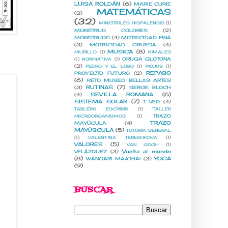
LUISA ROLDÁN
(6)
MARIE CURIE
MATEMÁTICAS
(2)
(32)
MINISTRILES HISPALENSIS
(1)
MONSTRUO COLORES
(2)
MONSTRUOS
(4)
MOTRICIDAD FINA
(3)
MOTRICIDAD GRUESA
(4)
MUSICA
(8)
MURILLO
(1)
NIMALES
ORUGA GLOTONA
(1)
NORMATIVA
(1)
(2)
PEDRO Y EL LOBO
(1)
PIOJOS
(1)
REPASO
PROYECTO FUTURO
(2)
(6)
RETO MUSEO BELLAS ARTES
RUTINAS
(7)
(3)
SERGE BLOCH
SEVILLA ROMANA
(6)
(4)
SISTEMA SOLAR
(7)
T VEO
(4)
TABLERO ESCRIBIR
(1)
TALLER
TRAZO
MICROORGANISMOS
(1)
TRAZO
MAYÚCULA
(4)
MAYÚSCULA
(5)
TUTORÍA GENERAL
(1)
VALENTINA TERESHKOVA
(1)
VALORES
(5)
VAN GOGH
(1)
Vuelta al mundo
VELÁZQUEZ
(3)
(8)
YOGA
WANGARI MAATHAI
(3)
(9)
BUSCAR