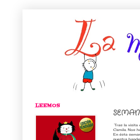
LEEMOS
SEMANA
Tras la visita
Camila. Nos ha
En ésta seman
nuestra bander