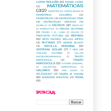
LUISA ROLDÁN
(6)
MARIE CURIE
MATEMÁTICAS
(2)
(32)
MINISTRILES HISPALENSIS
(1)
MONSTRUO COLORES
(2)
MONSTRUOS
(4)
MOTRICIDAD FINA
(3)
MOTRICIDAD GRUESA
(4)
MUSICA
(8)
MURILLO
(1)
NIMALES
ORUGA GLOTONA
(1)
NORMATIVA
(1)
(2)
PEDRO Y EL LOBO
(1)
PIOJOS
(1)
REPASO
PROYECTO FUTURO
(2)
(6)
RETO MUSEO BELLAS ARTES
RUTINAS
(7)
(3)
SERGE BLOCH
SEVILLA ROMANA
(6)
(4)
SISTEMA SOLAR
(7)
T VEO
(4)
TABLERO ESCRIBIR
(1)
TALLER
TRAZO
MICROORGANISMOS
(1)
TRAZO
MAYÚCULA
(4)
MAYÚSCULA
(5)
TUTORÍA GENERAL
(1)
VALENTINA TERESHKOVA
(1)
VALORES
(5)
VAN GOGH
(1)
Vuelta al mundo
VELÁZQUEZ
(3)
(8)
YOGA
WANGARI MAATHAI
(3)
(9)
BUSCAR