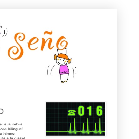
O
r a la cebra
ra bilingüe!
o himno,
ta a la clase!