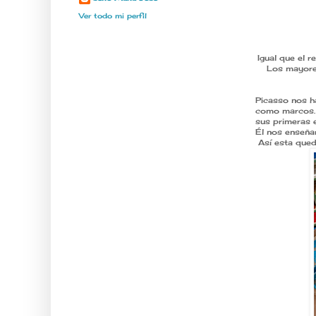
Ver todo mi perfil
Igual que el 
Los mayores
PI
Picasso nos h
como marcos. 
sus primeras 
Él nos enseñar
Así esta queda