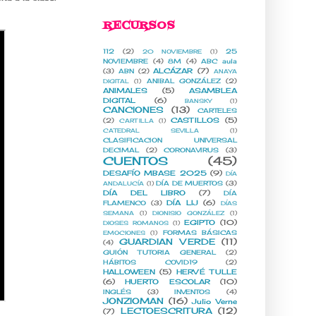
RECURSOS
112
(2)
25
20 NOVIEMBRE
(1)
NOVIEMBRE
(4)
8M
(4)
ABC aula
ALCÁZAR
(7)
(3)
ABN
(2)
ANAYA
ANIBAL GONZÁLEZ
(2)
DIGITAL
(1)
ANIMALES
(5)
ASAMBLEA
DIGITAL
(6)
BANSKY
(1)
CANCIONES
(13)
CARTELES
CASTILLOS
(5)
(2)
CARTILLA
(1)
CATEDRAL SEVILLA
(1)
CLASIFICACION UNIVERSAL
DECIMAL
(2)
CORONAVIRUS
(3)
CUENTOS
(45)
DESAFÍO MBASE 2025
(9)
DÍA
DÍA DE MUERTOS
(3)
ANDALUCÍA
(1)
DÍA DEL LIBRO
(7)
DÍA
DÍA LIJ
(6)
FLAMENCO
(3)
DÍAS
SEMANA
(1)
DIONISIO GONZÁLEZ
(1)
EGIPTO
(10)
DIOSES ROMANOS
(1)
FORMAS BÁSICAS
EMOCIONES
(1)
GUARDIAN VERDE
(11)
(4)
GUIÓN TUTORIA GENERAL
(2)
HÁBITOS COVID19
(2)
HALLOWEEN
(5)
HERVÉ TULLE
(6)
HUERTO ESCOLAR
(10)
INGLÉS
(3)
INVENTOS
(4)
JONZIOMAN
(16)
Julio Verne
LECTOESCRITURA
(12)
(7)