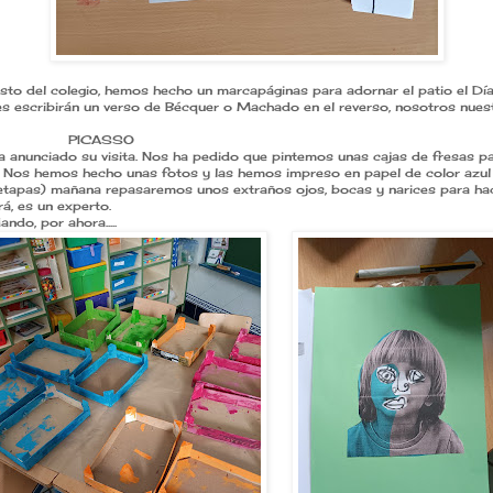
resto del colegio, hemos hecho un marcapáginas para adornar el patio el Día
 escribirán un verso de Bécquer o Machado en el reverso, nosotros nues
CASSO
a anunciado su visita. Nos ha pedido que pintemos unas cajas de fresas pa
Nos hemos hecho unas fotos y las hemos impreso en papel de color azul
etapas) mañana repasaremos unos extraños ojos, bocas y narices para hac
á, es un experto.
ndo, por ahora.....