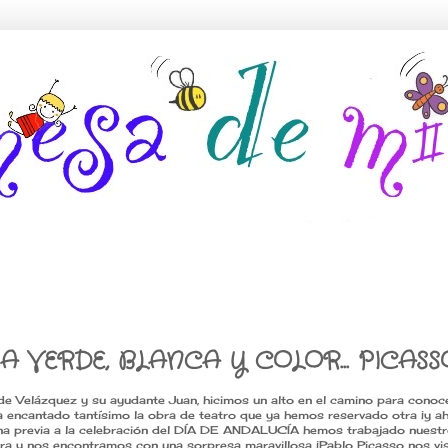
 VERDE, BLANCA Y COLOR... PICASS
 de Velázquez y su ayudante Juan, hicimos un alto en el camino para conoce
 encantado tantísimo la obra de teatro que ya hemos reservado otra ¡y aho
a previa a la celebración del DÍA DE ANDALUCÍA hemos trabajado nuestr
a y nos encontramos con una sorpresa maravillosa ¡Pablo Picasso nos visi